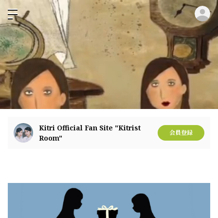
ロ
Kitri Official Fan Site "Kitrist
会員登録
Room"