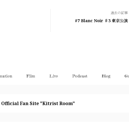
過去の記事
#7 Blanc Noir ♯3 東京公演
mation
Film
Live
Podcast
Blog
Ga
 Official Fan Site "Kitrist Room"