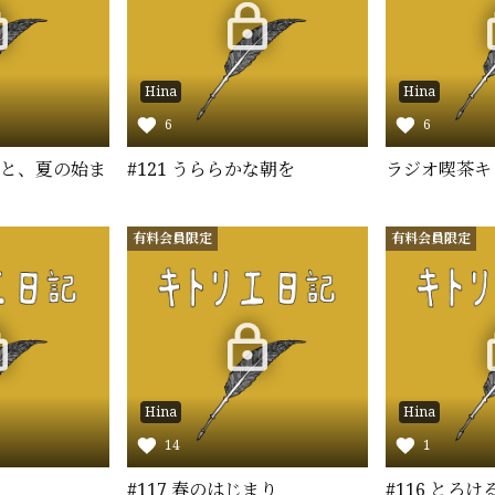
Hina
Hina
6
6
ジジと、夏の始ま
#121 うららかな朝を
ラジオ喫茶キ
有料会員限定
有料会員限定
Hina
Hina
14
1
#117 春のはじまり
#116 とろ