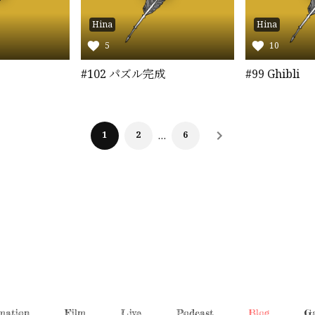
Hina
Hina
5
10
#102 パズル完成
#99 Ghibli
1
2
…
6
mation
Film
Live
Podcast
Blog
Ga