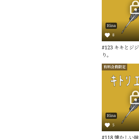
Hina
8
#123 キキと
り。
有料会員限定
Hina
5
#118 懐かしい味