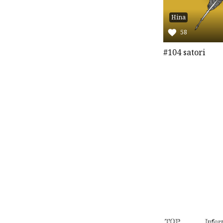
Hina
58
#104 satori
TOP
Infor