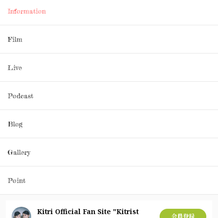
Information
Film
Live
Podcast
Blog
Gallery
Point
Kitri Official Fan Site "Kitrist
会員登録