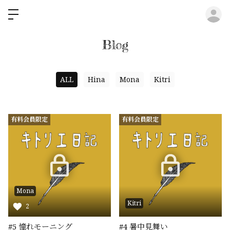
ロ
Blog
ALL
Hina
Mona
Kitri
有料会員限定
有料会員限定
Mona
Kitri
2
#5 憧れモーニング
#4 暑中見舞い