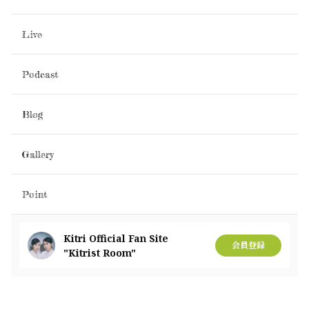
Live
Podcast
Blog
Gallery
Point
Kitri Official Fan Site
会員登録
"Kitrist Room"